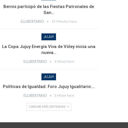
Bernis participó de las Fiestas Patronales de
San…
19 Minutos hace
ELLIBERTARIO
JUJUY
La Copa Jujuy Energía Viva de Vóley inicia una
nueva…
3 Horas hace
ELLIBERTARIO
JUJUY
Políticas de Igualdad. Foro Jujuy Igualitario:…
3 Horas hace
ELLIBERTARIO
CARGAR MÁS ENTRADAS