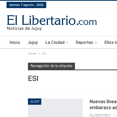
viernes 7 agosto , 2026
Inicio
Jujuy
La Ciudad
Deportes
Ellos 
Home
ESI
Navegación de la etiqueta
ESI
Nuevas línea
JUJUY
embarazo ad
ELLIBERTARIO