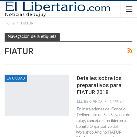
Home
FIATUR
Navegación de la etiqueta
FIATUR
Detalles sobre los
LA CIUDAD
preparativos para
FIATUR 2018
17:08 pm
ELLIBERTARIO
En instalaciones del Concejo
Deliberante de San Salvador de
Jujuy, concejales recibieron al
Comité Organizativo del
Workshop Andino FIATUR