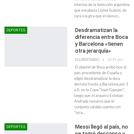
interino de la Selección argentina
que encabeza Lionel Scaloni, de
cara a la gira que el elenco…
Desdramatizan la
DEPORTES
diferencia entre Boca
y Barcelona «tienen
otra jerarquía»
23:41 pm
ELLIBERTARIO
El plantel de Boca arribó hoy al
país procedente de España y
eligió desdramatizar la dura
derrota frente a Barcelona por 3
a 0, en la Copa "Joan Gamper",
luego que el arquero Esteban
Andrada remarcó que el
conjunto catalán cuenta con
"otra…
Messi llegó al país, no
DEPORTES
se tomó descanso y