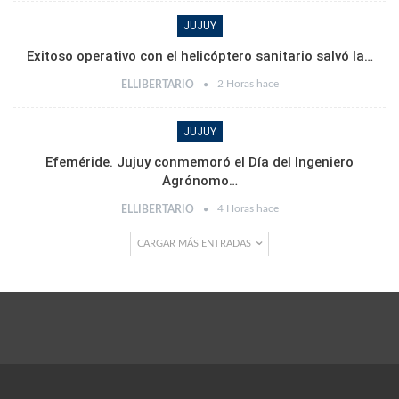
JUJUY
Exitoso operativo con el helicóptero sanitario salvó la…
2 Horas hace
ELLIBERTARIO
JUJUY
Efeméride. Jujuy conmemoró el Día del Ingeniero
Agrónomo…
4 Horas hace
ELLIBERTARIO
CARGAR MÁS ENTRADAS