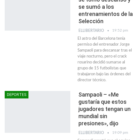
se sumó a los
entrenamientos de la
Selección
19:52 pm
ELLIBERTARIO
El astro del Barcelona tenía
permiso del entrenador Jorge
Sampaoli para descansar tras el
viaje nocturno, pero el crack
rosarino decidió sumarse al
grupo de 15 futbolistas que
trabajaron bajo las órdenes del
director técnico.
Sampaoli – «Me
DEPORTES
gustaría que estos
jugadores tengan un
mundial sin
presiones», dijo
19:09 pm
ELLIBERTARIO