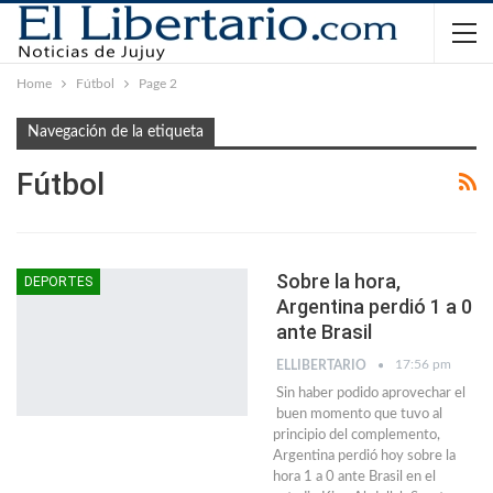
Home
Fútbol
Page 2
Navegación de la etiqueta
Fútbol
Sobre la hora,
DEPORTES
Argentina perdió 1 a 0
ante Brasil
17:56 pm
ELLIBERTARIO
Sin haber podido aprovechar el
buen momento que tuvo al
principio del complemento,
Argentina perdió hoy sobre la
hora 1 a 0 ante Brasil en el