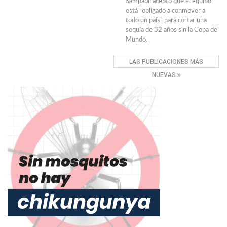
Sampaoli aceptó que el equipo
está "obligado a conmover a
todo un país" para cortar una
sequía de 32 años sin la Copa del
Mundo.
LAS PUBLICACIONES MÁS
NUEVAS