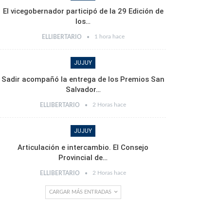
El vicegobernador participó de la 29 Edición de
los…
1 hora hace
ELLIBERTARIO
JUJUY
Sadir acompañó la entrega de los Premios San
Salvador…
2 Horas hace
ELLIBERTARIO
JUJUY
Articulación e intercambio. El Consejo
Provincial de…
2 Horas hace
ELLIBERTARIO
CARGAR MÁS ENTRADAS