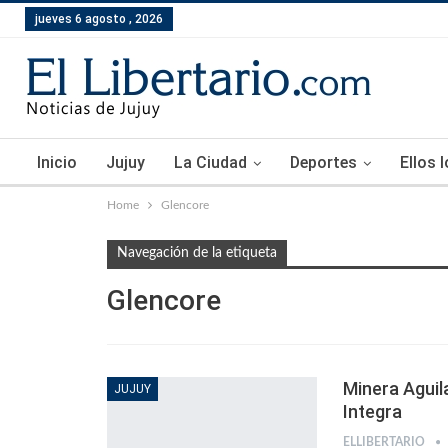
jueves 6 agosto , 2026
Inicio
Jujuy
La Ciudad
Deportes
Ellos 
Home
Glencore
Navegación de la etiqueta
Glencore
Minera Aguil
JUJUY
Integra
ELLIBERTARIO