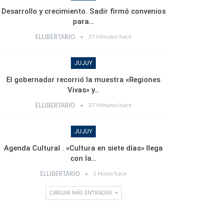
Desarrollo y crecimiento. Sadir firmó convenios
para…
37 Minutos hace
ELLIBERTARIO
JUJUY
El gobernador recorrió la muestra «Regiones
Vivas» y…
37 Minutos hace
ELLIBERTARIO
JUJUY
Agenda Cultural . «Cultura en siete días» llega
con la…
2 Horas hace
ELLIBERTARIO
CARGAR MÁS ENTRADAS