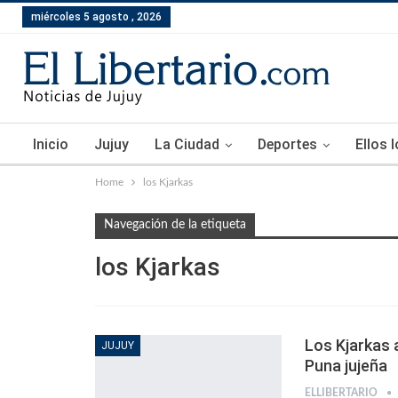
miércoles 5 agosto , 2026
Inicio
Jujuy
La Ciudad
Deportes
Ellos 
Home
los Kjarkas
Navegación de la etiqueta
los Kjarkas
Los Kjarkas 
JUJUY
Puna jujeña
ELLIBERTARIO