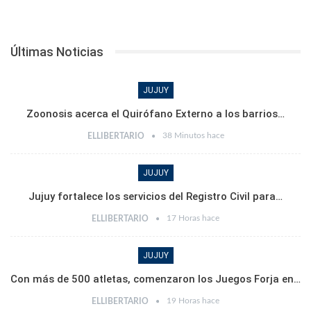
Últimas Noticias
JUJUY
Zoonosis acerca el Quirófano Externo a los barrios…
38 Minutos hace
ELLIBERTARIO
JUJUY
Jujuy fortalece los servicios del Registro Civil para…
17 Horas hace
ELLIBERTARIO
JUJUY
Con más de 500 atletas, comenzaron los Juegos Forja en…
19 Horas hace
ELLIBERTARIO