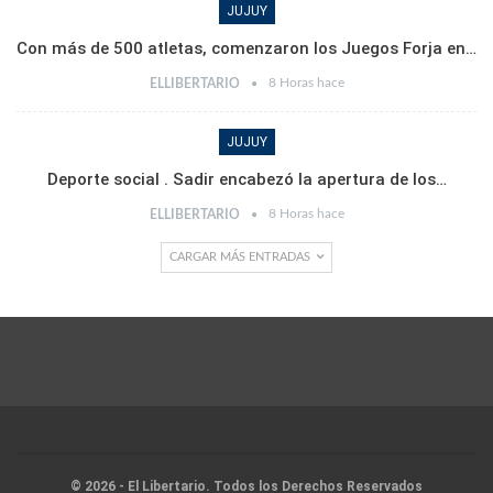
JUJUY
Con más de 500 atletas, comenzaron los Juegos Forja en…
8 Horas hace
ELLIBERTARIO
JUJUY
Deporte social . Sadir encabezó la apertura de los…
8 Horas hace
ELLIBERTARIO
CARGAR MÁS ENTRADAS
© 2026 - El Libertario. Todos los Derechos Reservados