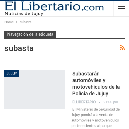
Home
subasta
Navegación de la etiqueta
subasta
Subastarán
JUJUY
automóviles y
motovehículos de la
Policía de Jujuy
21:00 pm
ELLIBERTARIO
El Ministerio de Seguridad de
Jujuy pondrá a la venta de
automóviles y motovehículos
pertenecientes al parque