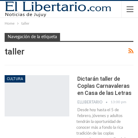
Home
taller
Navegación de la etiqueta
taller
Dictarán taller de
CULTURA
Coplas Carnavaleras
en Casa de las Letras
13:00 pm
ELLIBERTARIO
Desde hoy hasta el 5 de
febrero, jóvenes y adultos
tendrán la oportunidad de
conocer más a fondo la rica
tradición de las coplas