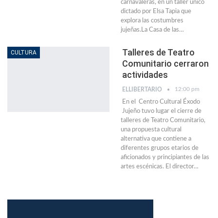
carnavaleras, en un taller único
dictado por Elsa Tapia que
explora las costumbres
jujeñas.La Casa de las…
Talleres de Teatro
CULTURA
Comunitario cerraron
actividades
12:00 pm
ELLIBERTARIO
En el Centro Cultural Éxodo
Jujeño tuvo lugar el cierre de
talleres de Teatro Comunitario,
una propuesta cultural
alternativa que contiene a
diferentes grupos etarios de
aficionados y principiantes de las
artes escénicas. El director…