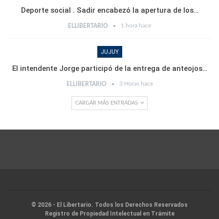
Deporte social . Sadir encabezó la apertura de los…
1 hora hace
ELLIBERTARIO
JUJUY
El intendente Jorge participó de la entrega de anteojos…
3 Horas hace
ELLIBERTARIO
CARGAR MÁS ENTRADAS
© 2026 - El Libertario. Todos los Derechos Reservados
Registro de Propiedad Intelectual en Trámite