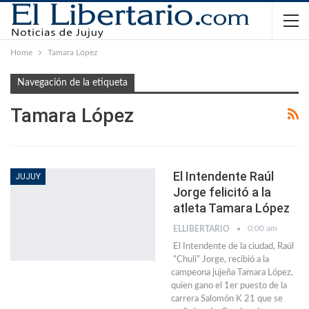
Home
Tamara López
Navegación de la etiqueta
Tamara López
El Intendente Raúl
JUJUY
Jorge felicitó a la
atleta Tamara López
0:00 am
ELLIBERTARIO
El Intendente de la ciudad, Raúl
“Chuli” Jorge, recibió a la
campeona jujeña Tamara López,
quien gano el 1er puesto de la
carrera Salomón K 21 que se