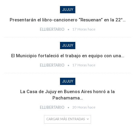
JUJUY
Presentarán el libro-cancionero “Resuenan” en la 22°…
17 Horas hace
ELLIBERTARIO
JUJUY
El Municipio fortaleció el trabajo en equipo con una…
17 Horas hace
ELLIBERTARIO
JUJUY
La Casa de Jujuy en Buenos Aires honró a la
Pachamama…
20 Horas hace
ELLIBERTARIO
CARGAR MÁS ENTRADAS