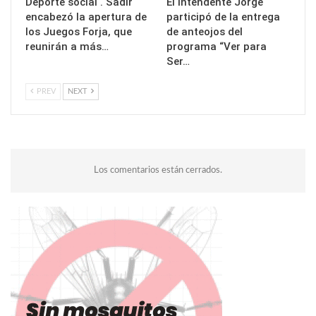
Deporte social . Sadir
El intendente Jorge
encabezó la apertura de
participó de la entrega
los Juegos Forja, que
de anteojos del
reunirán a más…
programa “Ver para
Ser…
PREV
NEXT
Los comentarios están cerrados.