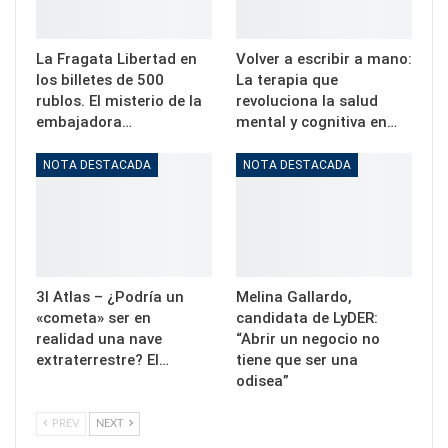
La Fragata Libertad en
Volver a escribir a mano:
los billetes de 500
La terapia que
rublos. El misterio de la
revoluciona la salud
embajadora…
mental y cognitiva en…
NOTA DESTACADA
NOTA DESTACADA
3I Atlas – ¿Podría un
Melina Gallardo,
«cometa» ser en
candidata de LyDER:
realidad una nave
“Abrir un negocio no
extraterrestre? El…
tiene que ser una
odisea”
PREV
NEXT