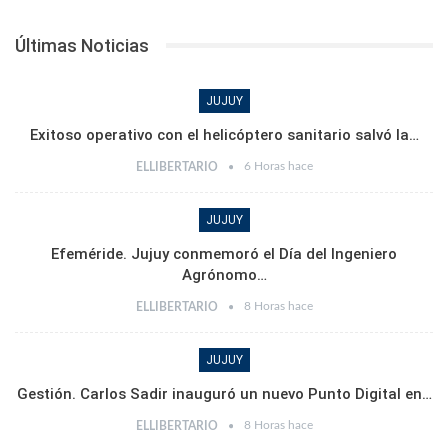
Últimas Noticias
JUJUY
Exitoso operativo con el helicóptero sanitario salvó la…
6 Horas hace
ELLIBERTARIO
JUJUY
Efeméride. Jujuy conmemoró el Día del Ingeniero
Agrónomo…
8 Horas hace
ELLIBERTARIO
JUJUY
Gestión. Carlos Sadir inauguró un nuevo Punto Digital en…
8 Horas hace
ELLIBERTARIO