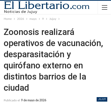
Home
2026
mayo
9
Jujuy
Zoonosis realizará
operativos de vacunación,
desparasitación y
quirófano externo en
distintos barrios de la
ciudad
JUJUY
Publicado el
9 de mayo de 2026