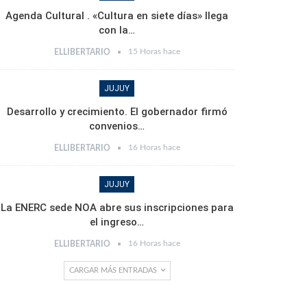
Agenda Cultural . «Cultura en siete días» llega
con la…
15 Horas hace
ELLIBERTARIO
JUJUY
Desarrollo y crecimiento. El gobernador firmó
convenios…
16 Horas hace
ELLIBERTARIO
JUJUY
La ENERC sede NOA abre sus inscripciones para
el ingreso…
16 Horas hace
ELLIBERTARIO
CARGAR MÁS ENTRADAS