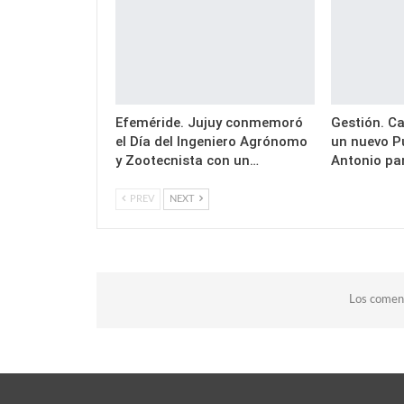
Efeméride. Jujuy conmemoró
Gestión. Ca
el Día del Ingeniero Agrónomo
un nuevo P
y Zootecnista con un…
Antonio pa
PREV
NEXT
Los coment