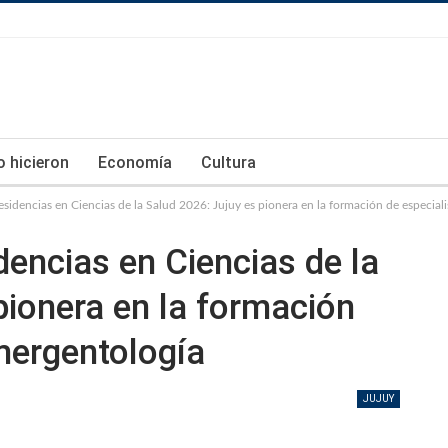
lo hicieron
Economía
Cultura
esidencias en Ciencias de la Salud 2026: Jujuy es pionera en la formación de especial
dencias en Ciencias de la
pionera en la formación
mergentología
JUJUY