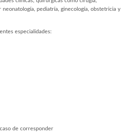
ades clínicas; quirúrgicas como cirugía,
neonatología, pediatría, ginecología, obstetricia y
ientes especialidades:
n caso de corresponder