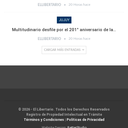
20 Horas hace
ELLIBERTARIO
JUJUY
Multitudinario desfile por el 201° aniversario de la…
20 Horas hace
ELLIBERTARIO
CARGAR MÁS ENTRADAS
© 2026 - El Libertario. Todos los Derechos Reservados
Registro de Propiedad Intelectual en Trámite
Términos y Condiciones
|
Políticas de Privacidad
Website Design:
BetterStudio