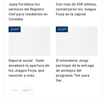
Jujuy fortalece los
Con más de 500 atletas,
servicios del Registro
comenzaron los Juegos
Civil para residentes en
Forja en la capital
Córdoba
JUJUY
JUJUY
Deporte social . Sadir
El intendente Jorge
encabezó la apertura de
participó de la entrega
los Juegos Forja, que
de anteojos del
reunirán a más…
programa “Ver para
Ser…
PREV
NEXT