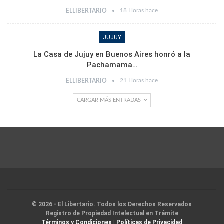
18 Horas hace
ELLIBERTARIO
JUJUY
La Casa de Jujuy en Buenos Aires honró a la
Pachamama…
21 Horas hace
ELLIBERTARIO
CARGAR MÁS ENTRADAS
© 2026 - El Libertario. Todos los Derechos Reservados
Registro de Propiedad Intelectual en Trámite
Términos y Condiciones
|
Políticas de Privacidad