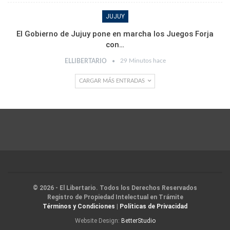
JUJUY
El Gobierno de Jujuy pone en marcha los Juegos Forja
con…
29 Minutos hace
ELLIBERTARIO
CARGAR MÁS ENTRADAS
© 2026 - El Libertario. Todos los Derechos Reservados
Registro de Propiedad Intelectual en Trámite
Términos y Condiciones
|
Políticas de Privacidad
Website Design:
BetterStudio