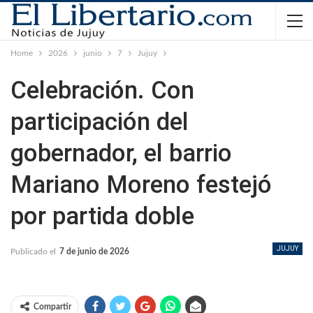
Home
2026
junio
7
Jujuy
Celebración. Con
participación del
gobernador, el barrio
Mariano Moreno festejó
por partida doble
JUJUY
Publicado el
7 de junio de 2026
Compartir