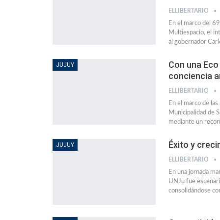
ELLIBERTARIO
En el marco del 69
Multiespacio, el i
al gobernador Carl
Con una Eco 
JUJUY
conciencia am
ELLIBERTARIO
En el marco de las
Municipalidad de S
mediante un recorr
Éxito y crec
JUJUY
ELLIBERTARIO
En una jornada marc
UNJu fue escenario
consolidándose com