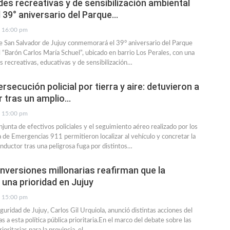
des recreativas y de sensibilización ambiental
l 39° aniversario del Parque…
16:00 pm
e San Salvador de Jujuy conmemorará el 39° aniversario del Parque
 “Barón Carlos María Schuel”, ubicado en barrio Los Perales, con una
s recreativas, educativas y de sensibilización…
rsecución policial por tierra y aire: detuvieron a
 tras un amplio…
15:00 pm
junta de efectivos policiales y el seguimiento aéreo realizado por los
 de Emergencias 911 permitieron localizar al vehículo y concretar la
nductor tras una peligrosa fuga por distintos…
Inversiones millonarias reafirman que la
 una prioridad en Jujuy
15:00 pm
guridad de Jujuy, Carlos Gil Urquiola, anunció distintas acciones del
 a esta política pública prioritaria.En el marco del debate sobre las