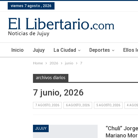
viernes 7 agosto , 2026
Inicio
Jujuy
La Ciudad
Deportes
Ellos 
Home
2026
junio
7
archivos diarios
7 junio, 2026
7 AGOSTO, 2026
6 AGOSTO, 2026
5 AGOSTO, 2026
4 AGOS
“Chuli” Jorg
JUJUY
Mariano Mo