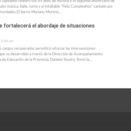
io capitalino celebró sus 69 años de historia y el segundo aniversario de
bo música, baile, torta y el infaltable "Feliz Cumpleaños" cantado por
autoridades.El barrio Mariano Moreno…
e fortalecerá el abordaje de situaciones
0:00 am
5 cargos recuperados permitirá reforzar las intervenciones
s que se desarrollan a través de la Dirección de Acompañamiento
a de Educación de la Provincia, Daniela Teseira, firmó la…