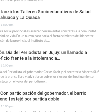
rioritarias para la provincia, el…
J lanzó los Talleres Socioeducativos de Salud
ahuaca y La Quiaca
15:00 pm
bra social provincial es acercar herramientas concretas a la comunidad
idad de vida.En un nuevo paso hacia el fortalecimiento del bienestar
ncón de la provincia, el Instituto de…
. Día del Periodista en Jujuy: un llamado a
ficio frente a la intolerancia…
15:00 pm
ía del Periodista, el gobernador Carlos Sadir y el secretario Alberto Siufi
l de la prensa libre y advirtieron sobre los riesgos del hostigamiento
estacaron el valor del periodismo…
Con participación del gobernador, el barrio
no festejó por partida doble
15:00 pm