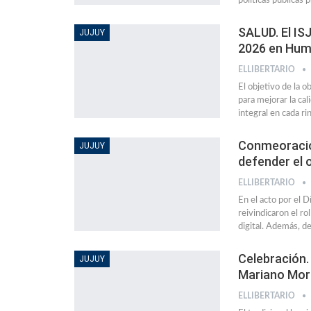
políticas públicas p
SALUD. El IS
JUJUY
2026 en Hum
ELLIBERTARIO
El objetivo de la o
para mejorar la cal
integral en cada ri
Conmeoración
JUJUY
defender el o
ELLIBERTARIO
En el acto por el D
reivindicaron el ro
digital. Además, d
Celebración. 
JUJUY
Mariano More
ELLIBERTARIO