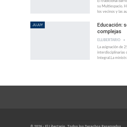
El tradicional barr
su Multiespacio. Hu
los vecinos y las 
Educación: s
JUJUY
complejas
ELLIBERTARIO
La asignación de 2
interdisciplinaria
Integral.La ministr
© 2026 - El Libertario. Todos los Derechos Reservados