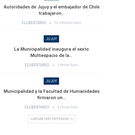
Autoridades de Jujuy y el embajador de Chile
trabajaron…
52 Minutos hace
ELLIBERTARIO
JUJUY
La Municipalidad inaugura el sexto
Multiespacio de la…
3 Horas hace
ELLIBERTARIO
JUJUY
Municipalidad y la Facultad de Humanidades
firmaron un…
4 Horas hace
ELLIBERTARIO
CARGAR MÁS ENTRADAS