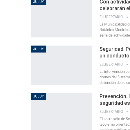
Con activida
JUJUY
celebrarán e
ELLIBERTARIO
La Municipalidad d
Botánico Municipal
serie de actividade
Seguridad. Pe
JUJUY
un conductor
ELLIBERTARIO
La intervención con
drones del Sistema
detención de su co
Prevención. 
JUJUY
seguridad es
ELLIBERTARIO
El secretario de Se
Gobierno orientadas