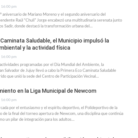
16:00 pm
° aniversario de Mariano Moreno y el segundo aniversario del
ntendente Raúl “Chuli” Jorge encabezó una multitudinaria serenata junto
os Sadir, donde destacó la transformación urbana del…
Caminata Saludable, el Municipio impulsó la
biental y la actividad física
16:00 pm
 actividades programadas por el Día Mundial del Ambiente, la
an Salvador de Jujuy llevó a cabo la Primera Eco Caminata Saludable
ido que unió la sede del Centro de Participación Vecinal…
imiento en la Liga Municipal de Newcom
16:00 pm
ada por el entusiasmo y el espíritu deportivo, el Polideportivo de la
 de la final del torneo apertura de Newcom, una disciplina que continúa
o un pilar de integración para los adultos…