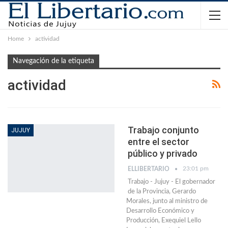
Home
actividad
Navegación de la etiqueta
actividad
Trabajo conjunto
JUJUY
entre el sector
público y privado
23:01 pm
ELLIBERTARIO
Trabajo - Jujuy - El gobernador
de la Provincia, Gerardo
Morales, junto al ministro de
Desarrollo Económico y
Producción, Exequiel Lello