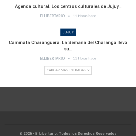
Agenda cultural. Los centros culturales de Jujuy…
11 Horas hace
ELLIBERTARIO
JUJUY
Caminata Charanguera. La Semana del Charango llevó
su…
11 Horas hace
ELLIBERTARIO
CARGAR MÁS ENTRADAS
© 2026 - El Libertario. Todos los Derechos Reservados