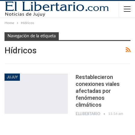
Home
Hídricos
Navegación de la etiqueta
Hídricos
Restablecieron
JUJUY
conexiones viales
afectadas por
fenómenos
climáticos
11:16 am
ELLIBERTARIO