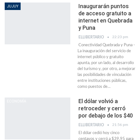
Inaugurarán puntos
JUJUY
de acceso gratuito a
internet en Quebrada
y Puna
22:23 pm
ELLIBERTARIO
Conectividad Quebrada y Puna -
La inauguración del servicio de
internet público y gratuito
apunta, por un lado, al desarrollo
del turismo y, por otro, a mejorar
las posibilidades de vinculación
entre instituciones públicas,
como puestos de…
El dólar volvió a
ECONOMÍA
retroceder y cerró
por debajo de los $40
21:56 pm
ELLIBERTARIO
El dólar cedió hoy cinco
centavos y cerró a $39,95 para