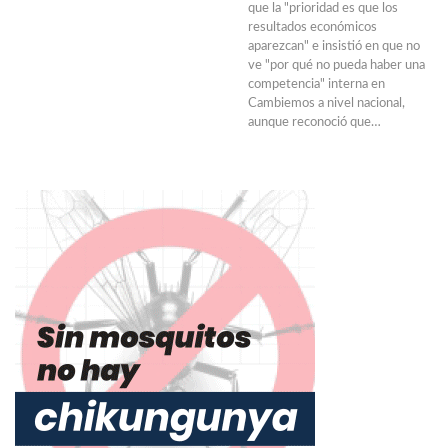
que la "prioridad es que los
resultados económicos
aparezcan" e insistió en que no
ve "por qué no pueda haber una
competencia" interna en
Cambiemos a nivel nacional,
aunque reconoció que…