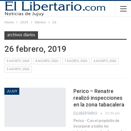
Home
2019
febrero
26
archivos diarios
26 febrero, 2019
9 AGOSTO, 2026
8 AGOSTO, 2026
7 AGOSTO, 2026
6 AGOSTO, 2026
5 AGOSTO, 2026
Perico – Renatre
JUJUY
realizó inspecciones
en la zona tabacalera
22:30 pm
ELLIBERTARIO
Perico - Con el propósito de
incorporar a todos los