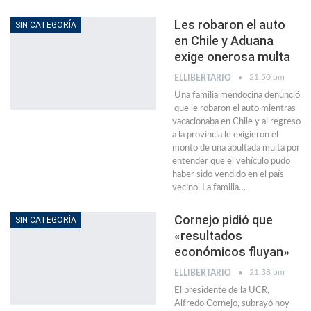
Les robaron el auto
SIN CATEGORÍA
en Chile y Aduana
exige onerosa multa
21:50 pm
ELLIBERTARIO
Una familia mendocina denunció
que le robaron el auto mientras
vacacionaba en Chile y al regreso
a la provincia le exigieron el
monto de una abultada multa por
entender que el vehículo pudo
haber sido vendido en el país
vecino. La familia…
Cornejo pidió que
SIN CATEGORÍA
«resultados
económicos fluyan»
21:38 pm
ELLIBERTARIO
El presidente de la UCR,
Alfredo Cornejo, subrayó hoy