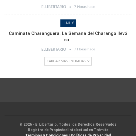
7 Horas hace
ELLIBERTARIO
JUJUY
Caminata Charanguera. La Semana del Charango llevó
su…
7 Horas hace
ELLIBERTARIO
CARGAR MÁS ENTRADAS
© 2026 - El Libertario. Todos los Derechos Reservados
Registro de Propiedad Intelectual en Trámite
Términos y Condiciones
|
Políticas de Privacidad