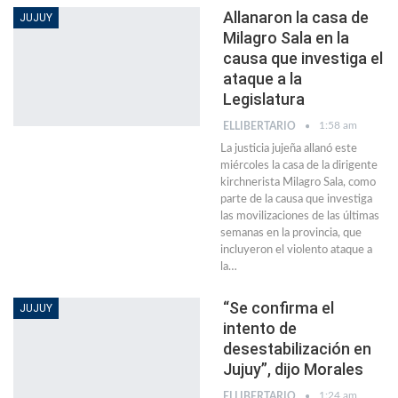
Allanaron la casa de
JUJUY
Milagro Sala en la
causa que investiga el
ataque a la
Legislatura
1:58 am
ELLIBERTARIO
La justicia jujeña allanó este
miércoles la casa de la dirigente
kirchnerista Milagro Sala, como
parte de la causa que investiga
las movilizaciones de las últimas
semanas en la provincia, que
incluyeron el violento ataque a
la
…
“Se confirma el
JUJUY
intento de
desestabilización en
Jujuy”, dijo Morales
1:24 am
ELLIBERTARIO