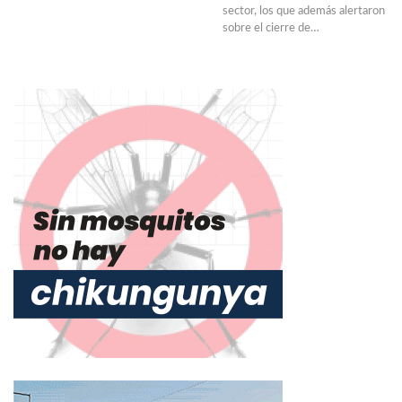
sector, los que además alertaron
sobre el cierre de
…