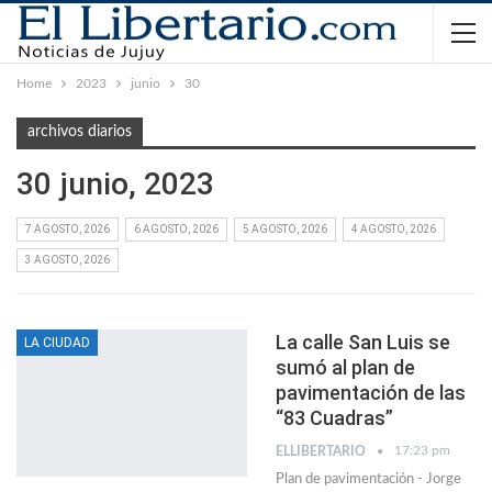
Home
2023
junio
30
archivos diarios
30 junio, 2023
7 AGOSTO, 2026
6 AGOSTO, 2026
5 AGOSTO, 2026
4 AGOSTO, 2026
3 AGOSTO, 2026
La calle San Luis se
LA CIUDAD
sumó al plan de
pavimentación de las
“83 Cuadras”
17:23 pm
ELLIBERTARIO
Plan de pavimentación - Jorge