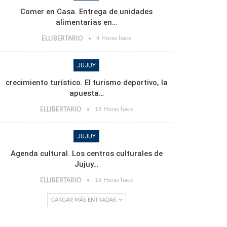
Comer en Casa. Entrega de unidades
alimentarias en…
4 Horas hace
ELLIBERTARIO
JUJUY
crecimiento turístico. El turismo deportivo, la
apuesta…
18 Horas hace
ELLIBERTARIO
JUJUY
Agenda cultural. Los centros culturales de
Jujuy…
18 Horas hace
ELLIBERTARIO
CARGAR MÁS ENTRADAS