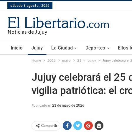
sábado 8 agosto , 2026
Inicio
Jujuy
La Ciudad
Deportes
Ellos 
Home
2026
mayo
21
Jujuy
Jujuy celebrará el 
Jujuy celebrará el 25
vigilia patriótica: el
Publicado el
21 de mayo de 2026
Compartir