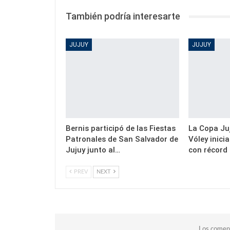
También podría interesarte
JUJUY
JUJUY
Bernis participó de las Fiestas
La Copa Juj
Patronales de San Salvador de
Vóley inici
Jujuy junto al…
con récord
PREV
NEXT
Los coment