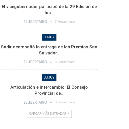
El vicegobernador participó de la 29 Edición de
los…
7 Horas hace
ELLIBERTARIO
JUJUY
Sadir acompañó la entrega de los Premios San
Salvador…
8 Horas hace
ELLIBERTARIO
JUJUY
Articulación e intercambio. El Consejo
Provincial de…
8 Horas hace
ELLIBERTARIO
CARGAR MÁS ENTRADAS