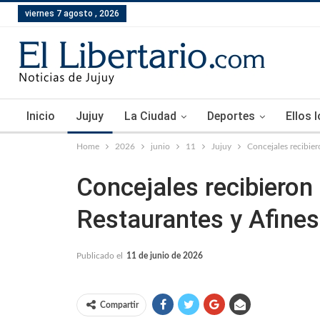
viernes 7 agosto , 2026
Inicio
Jujuy
La Ciudad
Deportes
Ellos 
Home
2026
junio
11
Jujuy
Concejales recibier
Concejales recibieron
Restaurantes y Afines
Publicado el
11 de junio de 2026
Compartir