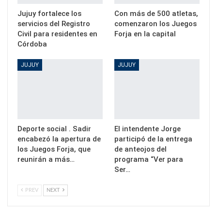
Jujuy fortalece los
Con más de 500 atletas,
servicios del Registro
comenzaron los Juegos
Civil para residentes en
Forja en la capital
Córdoba
JUJUY
JUJUY
Deporte social . Sadir
El intendente Jorge
encabezó la apertura de
participó de la entrega
los Juegos Forja, que
de anteojos del
reunirán a más…
programa “Ver para
Ser…
PREV
NEXT