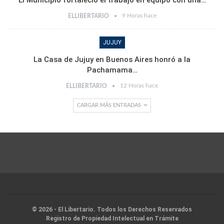
9 Horas hace
ELLIBERTARIO
JUJUY
La Casa de Jujuy en Buenos Aires honró a la
Pachamama…
12 Horas hace
ELLIBERTARIO
CARGAR MÁS ENTRADAS
© 2026 - El Libertario. Todos los Derechos Reservados
Registro de Propiedad Intelectual en Trámite