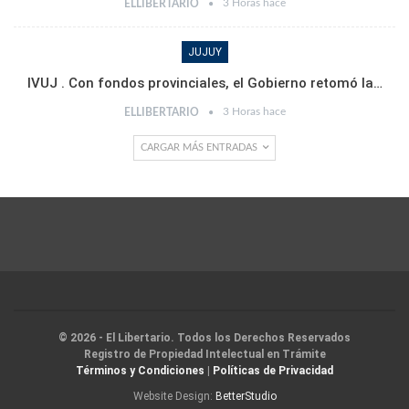
3 Horas hace
ELLIBERTARIO
JUJUY
IVUJ . Con fondos provinciales, el Gobierno retomó la…
3 Horas hace
ELLIBERTARIO
CARGAR MÁS ENTRADAS
© 2026 - El Libertario. Todos los Derechos Reservados
Registro de Propiedad Intelectual en Trámite
Términos y Condiciones
|
Políticas de Privacidad
Website Design:
BetterStudio