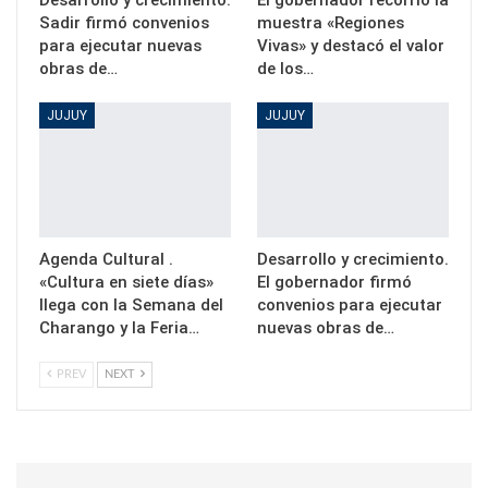
Desarrollo y crecimiento.
El gobernador recorrió la
Sadir firmó convenios
muestra «Regiones
para ejecutar nuevas
Vivas» y destacó el valor
obras de…
de los…
JUJUY
JUJUY
Agenda Cultural .
Desarrollo y crecimiento.
«Cultura en siete días»
El gobernador firmó
llega con la Semana del
convenios para ejecutar
Charango y la Feria…
nuevas obras de…
PREV
NEXT