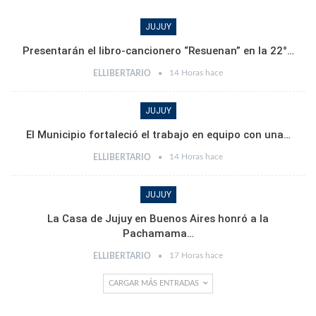
JUJUY
Presentarán el libro-cancionero “Resuenan” en la 22°…
14 Horas hace
ELLIBERTARIO
JUJUY
El Municipio fortaleció el trabajo en equipo con una…
14 Horas hace
ELLIBERTARIO
JUJUY
La Casa de Jujuy en Buenos Aires honró a la
Pachamama…
17 Horas hace
ELLIBERTARIO
CARGAR MÁS ENTRADAS