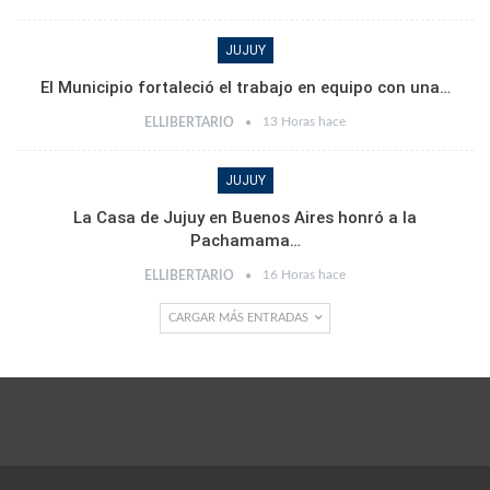
JUJUY
El Municipio fortaleció el trabajo en equipo con una…
13 Horas hace
ELLIBERTARIO
JUJUY
La Casa de Jujuy en Buenos Aires honró a la
Pachamama…
16 Horas hace
ELLIBERTARIO
CARGAR MÁS ENTRADAS