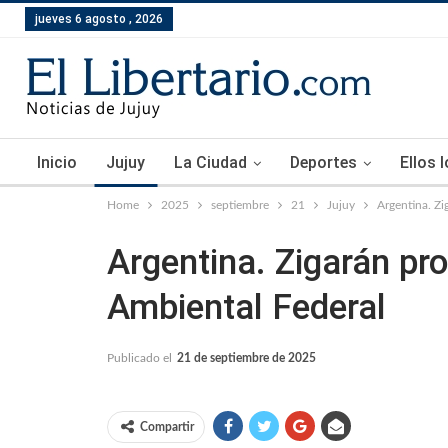
jueves 6 agosto , 2026
Inicio
Jujuy
La Ciudad
Deportes
Ellos 
Home
2025
septiembre
21
Jujuy
Argentina. Zi
Argentina. Zigarán pr
Ambiental Federal
Publicado el
21 de septiembre de 2025
Compartir