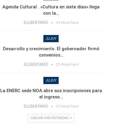
Agenda Cultural . «Cultura en siete días» llega
con la…
14 Horas hace
ELLIBERTARIO
JUJUY
Desarrollo y crecimiento. El gobernador firmó
convenios…
15 Horas hace
ELLIBERTARIO
JUJUY
La ENERC sede NOA abre sus inscripciones para
el ingreso…
15 Horas hace
ELLIBERTARIO
CARGAR MÁS ENTRADAS