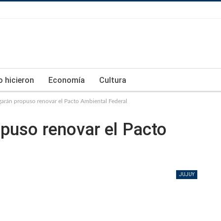
lo hicieron
Economía
Cultura
garán propuso renovar el Pacto Ambiental Federal
opuso renovar el Pacto
JUJUY