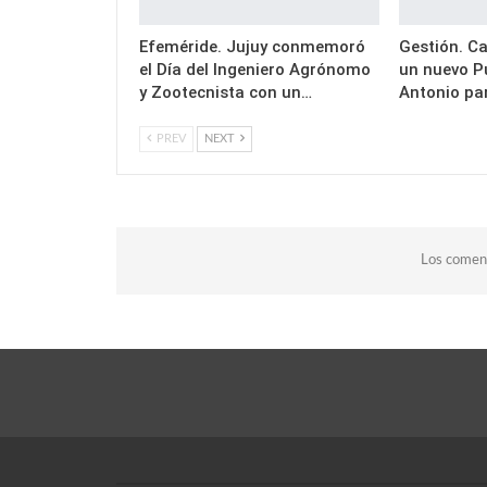
Efeméride. Jujuy conmemoró
Gestión. Ca
el Día del Ingeniero Agrónomo
un nuevo P
y Zootecnista con un…
Antonio pa
PREV
NEXT
Los coment