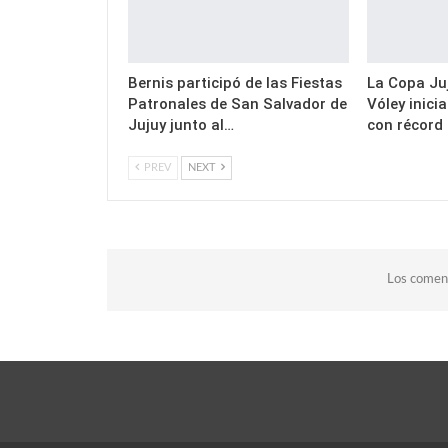
Bernis participó de las Fiestas
La Copa Juj
Patronales de San Salvador de
Vóley inici
Jujuy junto al…
con récord
PREV
NEXT
Los coment