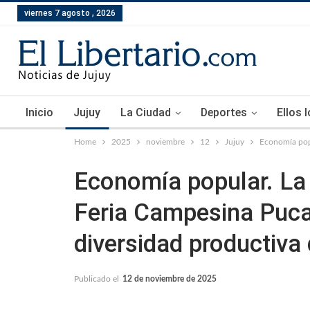
viernes 7 agosto , 2026
Inicio
Jujuy
La Ciudad
Deportes
Ellos 
Home
2025
noviembre
12
Jujuy
Economía popu
Economía popular. La 
Feria Campesina Pucar
diversidad productiva 
Publicado el
12 de noviembre de 2025