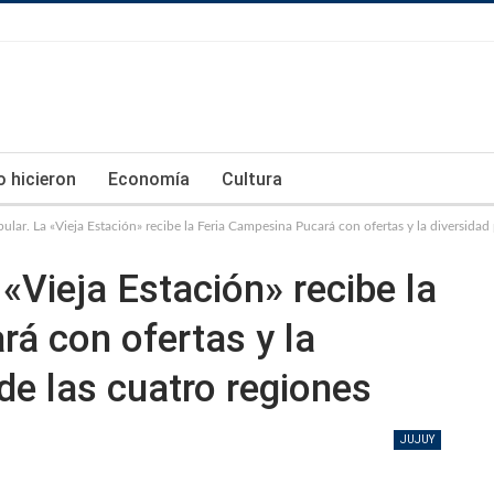
lo hicieron
Economía
Cultura
lar. La «Vieja Estación» recibe la Feria Campesina Pucará con ofertas y la diversidad 
«Vieja Estación» recibe la
á con ofertas y la
de las cuatro regiones
JUJUY