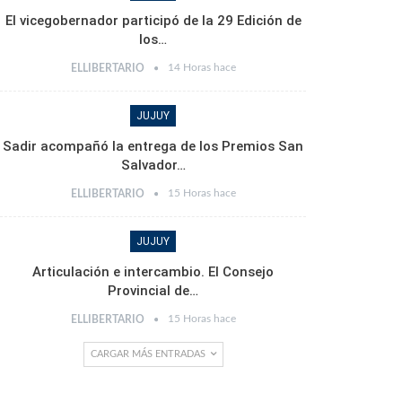
El vicegobernador participó de la 29 Edición de
los…
14 Horas hace
ELLIBERTARIO
JUJUY
Sadir acompañó la entrega de los Premios San
Salvador…
15 Horas hace
ELLIBERTARIO
JUJUY
Articulación e intercambio. El Consejo
Provincial de…
15 Horas hace
ELLIBERTARIO
CARGAR MÁS ENTRADAS