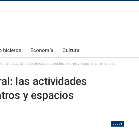
lo hicieron
Economía
Cultura
tural: las actividades destacadas en los centros y espacios provinciales
al: las actividades
tros y espacios
JUJUY