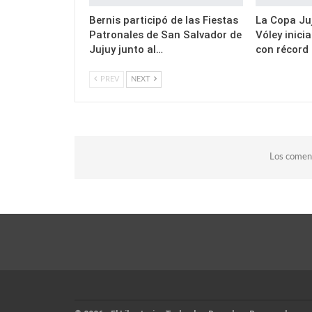
Bernis participó de las Fiestas
La Copa Juj
Patronales de San Salvador de
Vóley inici
Jujuy junto al…
con récord
PREV
NEXT
Los coment