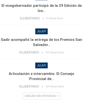
El vicegobernador participó de la 29 Edición de
los…
9 Horas hace
ELLIBERTARIO
JUJUY
Sadir acompañó la entrega de los Premios San
Salvador…
10 Horas hace
ELLIBERTARIO
JUJUY
Articulación e intercambio. El Consejo
Provincial de…
10 Horas hace
ELLIBERTARIO
CARGAR MÁS ENTRADAS