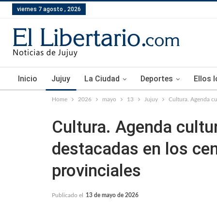
viernes 7 agosto , 2026
Inicio
Jujuy
La Ciudad
Deportes
Ellos 
Home
2026
mayo
13
Jujuy
Cultura. Agenda cul
Cultura. Agenda cultur
destacadas en los cen
provinciales
Publicado el
13 de mayo de 2026