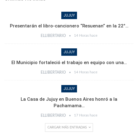
JUJUY
Presentarán el libro-cancionero “Resuenan” en la 22°…
14 Horas hace
ELLIBERTARIO
JUJUY
El Municipio fortaleció el trabajo en equipo con una…
14 Horas hace
ELLIBERTARIO
JUJUY
La Casa de Jujuy en Buenos Aires honró a la
Pachamama…
17 Horas hace
ELLIBERTARIO
CARGAR MÁS ENTRADAS