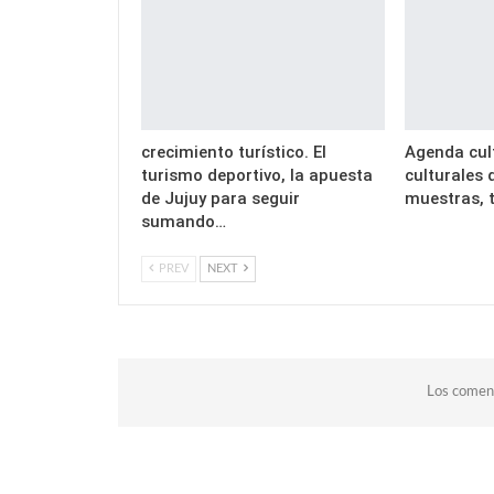
crecimiento turístico. El
Agenda cult
turismo deportivo, la apuesta
culturales
de Jujuy para seguir
muestras, t
sumando…
PREV
NEXT
Los coment