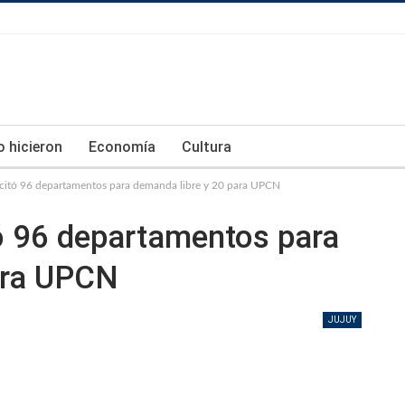
lo hicieron
Economía
Cultura
licitó 96 departamentos para demanda libre y 20 para UPCN
itó 96 departamentos para
ara UPCN
JUJUY