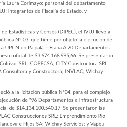
aría Laura Corimayo; personal del departamento
UJ; integrantes de Fiscalía de Estado, y
 de Estadísticas y Censos (DIPEC), el IVUJ llevó a
 pública Nº 03, que tiene por objeto la ejecución de
ura UPCN en Palpalá – Etapa A 20 Departamentos
puesto oficial de $3.674.168.995,66. Se presentaron
 Cultivar SRL; COPECSA; CITY Constructora SRL;
A Consultora y Constructora; INVLAC; Wichay
ció a la licitación pública Nº04, para el complejo
la ejecución de “96 Departamentos e Infraestructura
cial de $14.134.100.540,17. Se presentaron las
VLAC Construcciones SRL; Emprendimiento Río
lanueva e Hijos SA; Wichay Servicios; y Vapeu