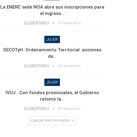
La ENERC sede NOA abre sus inscripciones para
el ingreso…
14 Horas hace
ELLIBERTARIO
JUJUY
SECOTyH. Ordenamiento Territorial: acciones
de…
14 Horas hace
ELLIBERTARIO
JUJUY
IVUJ . Con fondos provinciales, el Gobierno
retomó la…
14 Horas hace
ELLIBERTARIO
CARGAR MÁS ENTRADAS