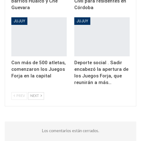
barrios Huaico y Che
Civil para residentes en
Guevara
Córdoba
JUJUY
JUJUY
Con más de 500 atletas,
Deporte social . Sadir
comenzaron los Juegos
encabezó la apertura de
Forja en la capital
los Juegos Forja, que
reunirán a más…
PREV
NEXT
Los comentarios están cerrados.