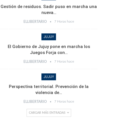
Gestión de residuos. Sadir puso en marcha una
nueva…
7 Horas hace
ELLIBERTARIO
JUJUY
El Gobierno de Jujuy pone en marcha los
Juegos Forja con…
7 Horas hace
ELLIBERTARIO
JUJUY
Perspectiva territorial. Prevención de la
violencia de…
7 Horas hace
ELLIBERTARIO
CARGAR MÁS ENTRADAS