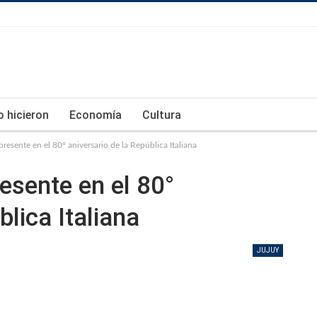
lo hicieron
Economía
Cultura
resente en el 80° aniversario de la República Italiana
esente en el 80°
blica Italiana
JUJUY