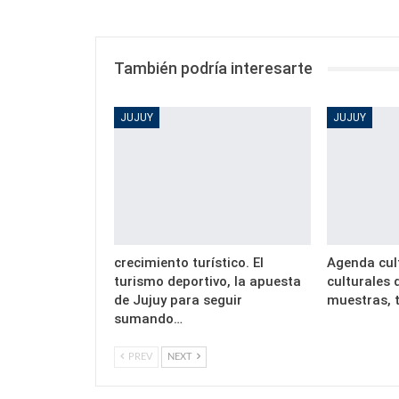
También podría interesarte
JUJUY
JUJUY
crecimiento turístico. El
Agenda cult
turismo deportivo, la apuesta
culturales
de Jujuy para seguir
muestras, t
sumando…
PREV
NEXT