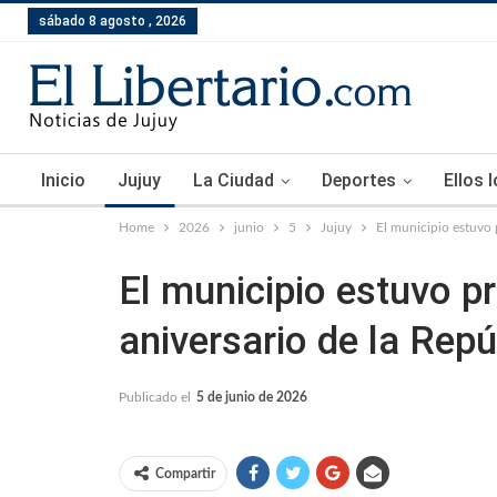
sábado 8 agosto , 2026
Inicio
Jujuy
La Ciudad
Deportes
Ellos 
Home
2026
junio
5
Jujuy
El municipio estuvo p
El municipio estuvo pr
aniversario de la Repú
Publicado el
5 de junio de 2026
Compartir