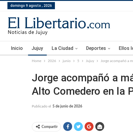
domingo 9 agosto , 2026
Inicio
Jujuy
La Ciudad
Deportes
Ellos 
Home
2026
junio
5
Jujuy
Jorge acompañó a má
Jorge acompañó a más
Alto Comedero en la 
Publicado el
5 de junio de 2026
Compartir