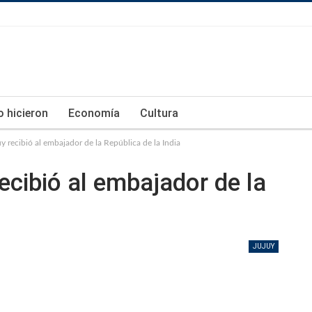
lo hicieron
Economía
Cultura
y recibió al embajador de la República de la India
ecibió al embajador de la
JUJUY