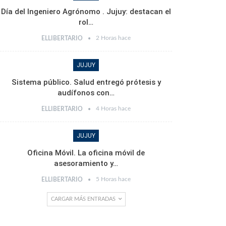
Día del Ingeniero Agrónomo . Jujuy: destacan el
rol…
2 Horas hace
ELLIBERTARIO
JUJUY
Sistema público. Salud entregó prótesis y
audífonos con…
4 Horas hace
ELLIBERTARIO
JUJUY
Oficina Móvil. La oficina móvil de
asesoramiento y…
5 Horas hace
ELLIBERTARIO
CARGAR MÁS ENTRADAS