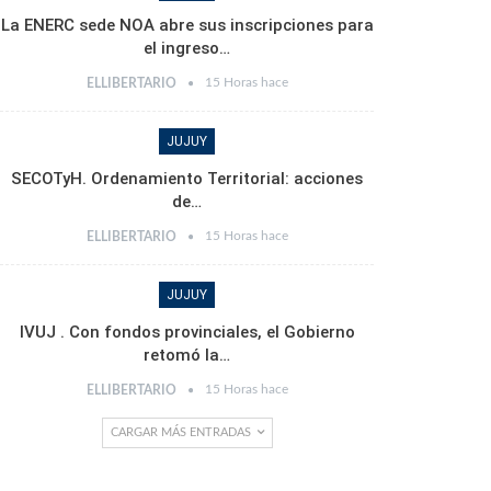
La ENERC sede NOA abre sus inscripciones para
el ingreso…
15 Horas hace
ELLIBERTARIO
JUJUY
SECOTyH. Ordenamiento Territorial: acciones
de…
15 Horas hace
ELLIBERTARIO
JUJUY
IVUJ . Con fondos provinciales, el Gobierno
retomó la…
15 Horas hace
ELLIBERTARIO
CARGAR MÁS ENTRADAS