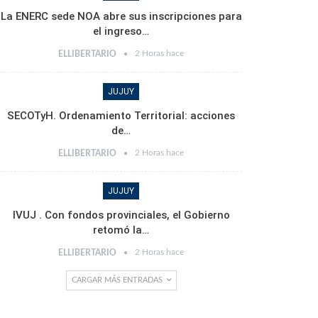
La ENERC sede NOA abre sus inscripciones para
el ingreso…
2 Horas hace
ELLIBERTARIO
JUJUY
SECOTyH. Ordenamiento Territorial: acciones
de…
2 Horas hace
ELLIBERTARIO
JUJUY
IVUJ . Con fondos provinciales, el Gobierno
retomó la…
2 Horas hace
ELLIBERTARIO
CARGAR MÁS ENTRADAS