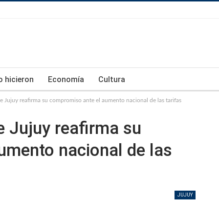
lo hicieron
Economía
Cultura
de Jujuy reafirma su compromiso ante el aumento nacional de las tarifas
e Jujuy reafirma su
umento nacional de las
JUJUY