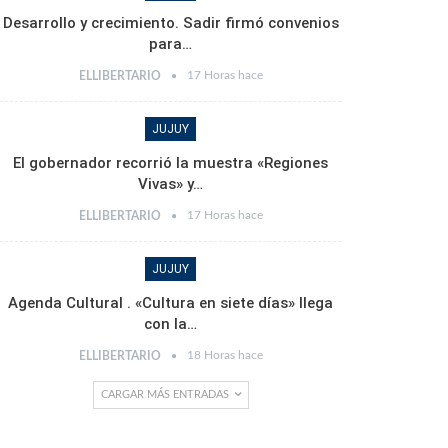
Desarrollo y crecimiento. Sadir firmó convenios
para…
17 Horas hace
ELLIBERTARIO
JUJUY
El gobernador recorrió la muestra «Regiones
Vivas» y…
17 Horas hace
ELLIBERTARIO
JUJUY
Agenda Cultural . «Cultura en siete días» llega
con la…
18 Horas hace
ELLIBERTARIO
CARGAR MÁS ENTRADAS