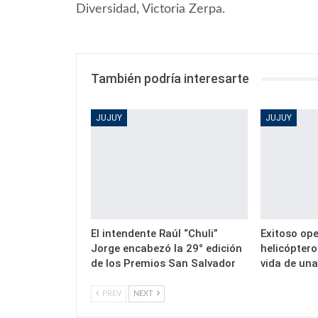
Diversidad, Victoria Zerpa.
También podría interesarte
JUJUY
JUJUY
El intendente Raúl “Chuli”
Exitoso ope
Jorge encabezó la 29° edición
helicóptero
de los Premios San Salvador
vida de un
PREV
NEXT