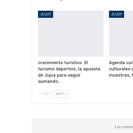
JUJUY
JUJUY
crecimiento turístico. El
Agenda cult
turismo deportivo, la apuesta
culturales
de Jujuy para seguir
muestras, t
sumando…
PREV
NEXT
Los coment