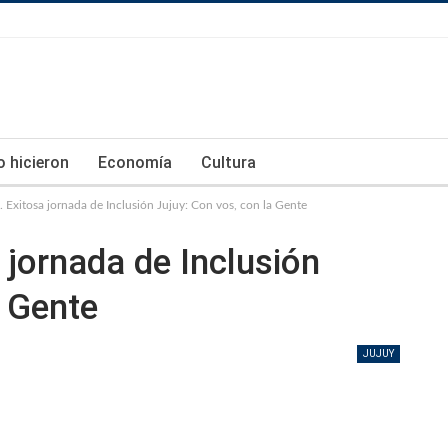
lo hicieron
Economía
Cultura
 Exitosa jornada de Inclusión Jujuy: Con vos, con la Gente
 jornada de Inclusión
a Gente
JUJUY