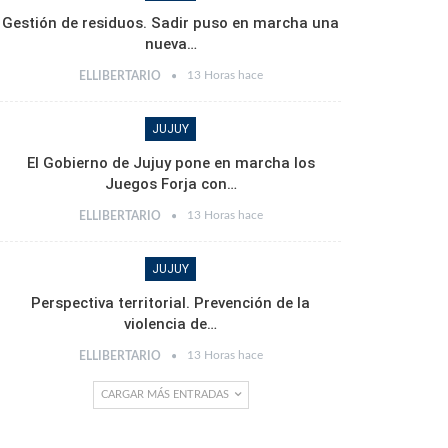
Gestión de residuos. Sadir puso en marcha una
nueva…
13 Horas hace
ELLIBERTARIO
JUJUY
El Gobierno de Jujuy pone en marcha los
Juegos Forja con…
13 Horas hace
ELLIBERTARIO
JUJUY
Perspectiva territorial. Prevención de la
violencia de…
13 Horas hace
ELLIBERTARIO
CARGAR MÁS ENTRADAS