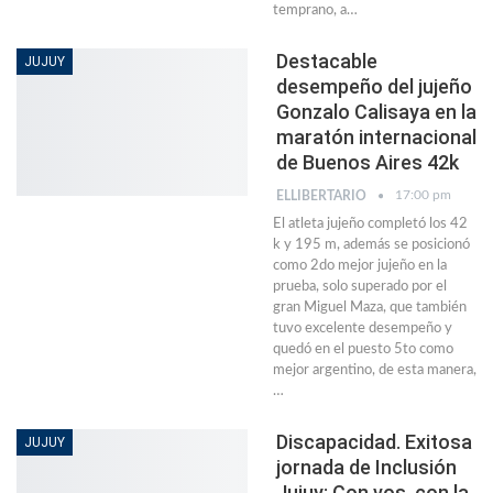
temprano, a…
Destacable
JUJUY
desempeño del jujeño
Gonzalo Calisaya en la
maratón internacional
de Buenos Aires 42k
17:00 pm
ELLIBERTARIO
El atleta jujeño completó los 42
k y 195 m, además se posicionó
como 2do mejor jujeño en la
prueba, solo superado por el
gran Miguel Maza, que también
tuvo excelente desempeño y
quedó en el puesto 5to como
mejor argentino, de esta manera,
…
Discapacidad. Exitosa
JUJUY
jornada de Inclusión
Jujuy: Con vos, con la