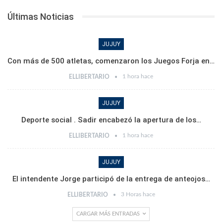
Últimas Noticias
JUJUY
Con más de 500 atletas, comenzaron los Juegos Forja en…
1 hora hace
ELLIBERTARIO
JUJUY
Deporte social . Sadir encabezó la apertura de los…
1 hora hace
ELLIBERTARIO
JUJUY
El intendente Jorge participó de la entrega de anteojos…
3 Horas hace
ELLIBERTARIO
CARGAR MÁS ENTRADAS