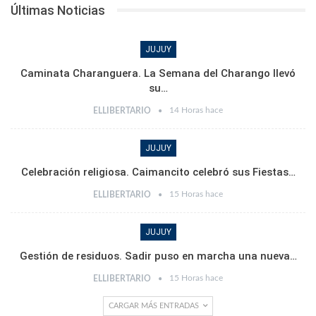
Últimas Noticias
JUJUY
Caminata Charanguera. La Semana del Charango llevó
su…
14 Horas hace
ELLIBERTARIO
JUJUY
Celebración religiosa. Caimancito celebró sus Fiestas…
15 Horas hace
ELLIBERTARIO
JUJUY
Gestión de residuos. Sadir puso en marcha una nueva…
15 Horas hace
ELLIBERTARIO
CARGAR MÁS ENTRADAS