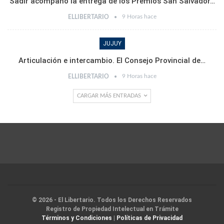
Sadir acompañó la entrega de los Premios San Salvador…
9 Horas hace
ELLIBERTARIO
JUJUY
Articulación e intercambio. El Consejo Provincial de…
9 Horas hace
ELLIBERTARIO
CARGAR MÁS ENTRADAS
© 2026 - El Libertario. Todos los Derechos Reservados
Registro de Propiedad Intelectual en Trámite
Términos y Condiciones
|
Políticas de Privacidad