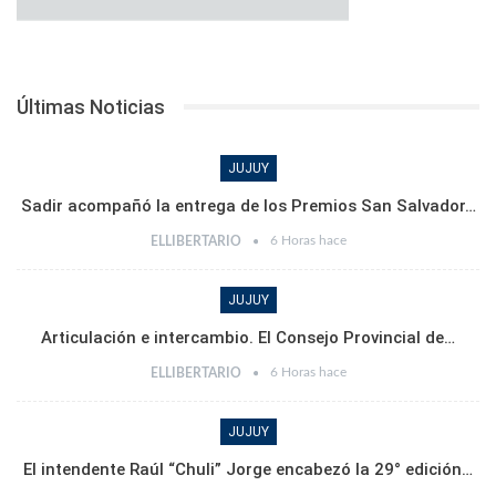
Últimas Noticias
JUJUY
Sadir acompañó la entrega de los Premios San Salvador…
6 Horas hace
ELLIBERTARIO
JUJUY
Articulación e intercambio. El Consejo Provincial de…
6 Horas hace
ELLIBERTARIO
JUJUY
El intendente Raúl “Chuli” Jorge encabezó la 29° edición…