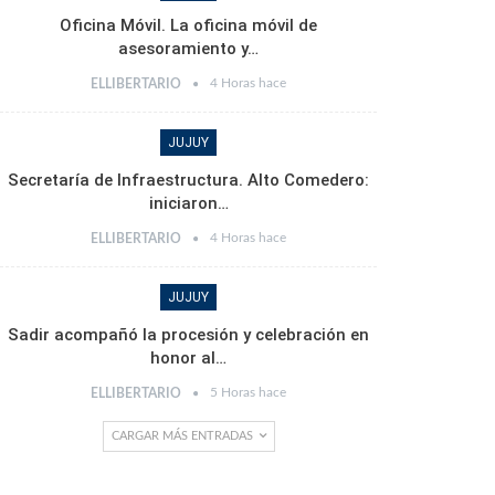
Oficina Móvil. La oficina móvil de
asesoramiento y…
4 Horas hace
ELLIBERTARIO
JUJUY
Secretaría de Infraestructura. Alto Comedero:
iniciaron…
4 Horas hace
ELLIBERTARIO
JUJUY
Sadir acompañó la procesión y celebración en
honor al…
5 Horas hace
ELLIBERTARIO
CARGAR MÁS ENTRADAS