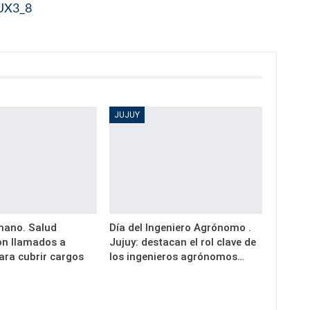
0UX3_8
JUJUY
mano. Salud
Día del Ingeniero Agrónomo .
on llamados a
Jujuy: destacan el rol clave de
ara cubrir cargos
los ingenieros agrónomos…
…