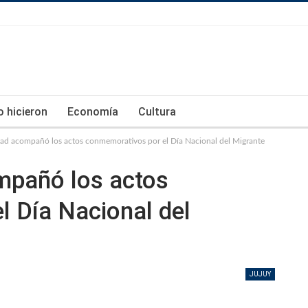
lo hicieron
Economía
Cultura
dad acompañó los actos conmemorativos por el Día Nacional del Migrante
mpañó los actos
l Día Nacional del
JUJUY