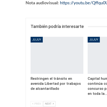
Nota audiovisual:
https://youtu.be/Qffqu
También podría interesarte
JUJUY
JUJUY
Restringen el tránsito en
Capital hu
avenida Libertad por trabajos
continúa c
de alcantarillado
concurso p
en toda la
PREV
NEXT