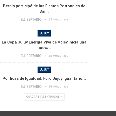
Bernis participó de las Fiestas Patronales de
San…
13 Horas hace
ELLIBERTARIO
JUJUY
La Copa Jujuy Energía Viva de Vóley inicia una
nueva…
16 Horas hace
ELLIBERTARIO
JUJUY
Políticas de Igualdad. Foro Jujuy Igualitario:…
16 Horas hace
ELLIBERTARIO
CARGAR MÁS ENTRADAS